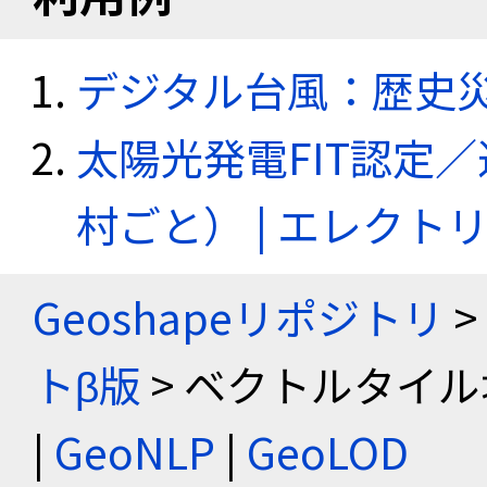
デジタル台風：歴史
太陽光発電FIT認定
村ごと） | エレク
Geoshapeリポジトリ
>
トβ版
> ベクトルタイル
|
GeoNLP
|
GeoLOD