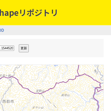
hapeリポジトリ
OD