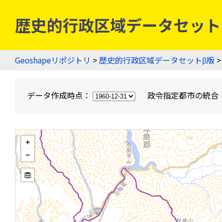
歴史的行政区域データセットβ版
Geoshapeリポジトリ
>
歴史的行政区域データセットβ版
>
データ作成時点：
政令指定都市の統合