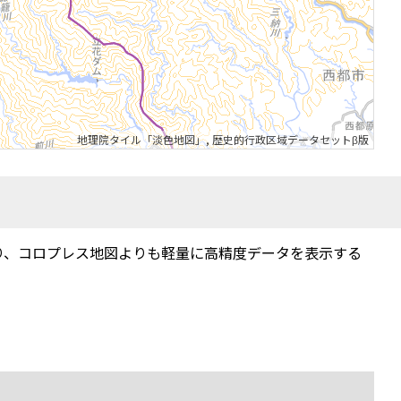
地理院タイル「淡色地図」
,
歴史的行政区域データセットβ版
り、コロプレス地図よりも軽量に高精度データを表示する