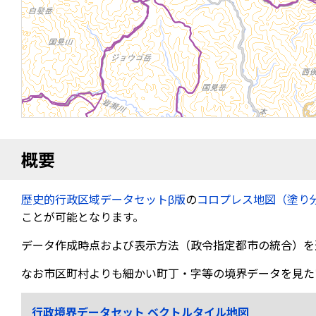
概要
歴史的行政区域データセットβ版
の
コロプレス地図（塗り
ことが可能となります。
データ作成時点および表示方法（政令指定都市の統合）を
なお市区町村よりも細かい町丁・字等の境界データを見た
行政境界データセット ベクトルタイル地図