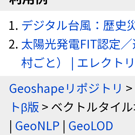
デジタル台風：歴史
太陽光発電FIT認定
村ごと） | エレク
Geoshapeリポジトリ
>
トβ版
> ベクトルタイル
|
GeoNLP
|
GeoLOD