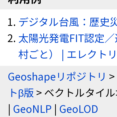
デジタル台風：歴史
太陽光発電FIT認定
村ごと） | エレク
Geoshapeリポジトリ
>
トβ版
> ベクトルタイル
|
GeoNLP
|
GeoLOD