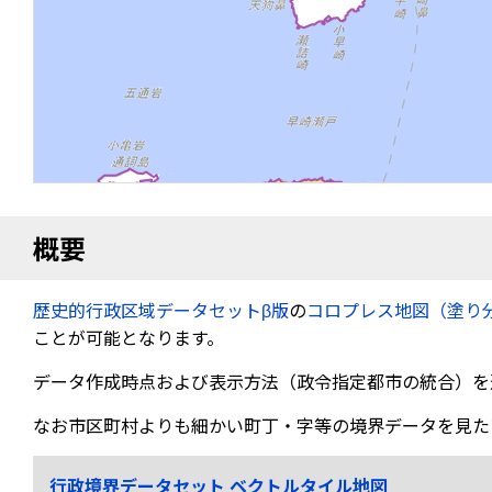
概要
歴史的行政区域データセットβ版
の
コロプレス地図（塗り
ことが可能となります。
データ作成時点および表示方法（政令指定都市の統合）を
なお市区町村よりも細かい町丁・字等の境界データを見た
行政境界データセット ベクトルタイル地図