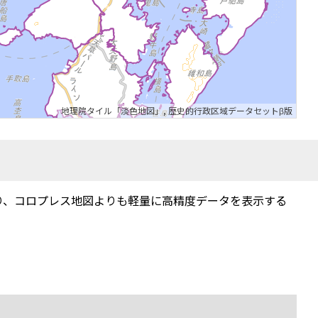
地理院タイル「淡色地図」
,
歴史的行政区域データセットβ版
り、コロプレス地図よりも軽量に高精度データを表示する