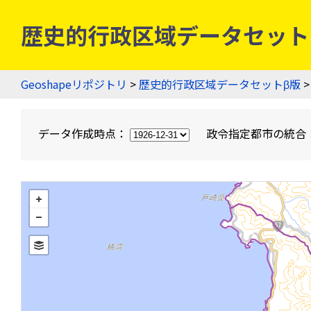
歴史的行政区域データセットβ版
Geoshapeリポジトリ
>
歴史的行政区域データセットβ版
>
データ作成時点：
政令指定都市の統合