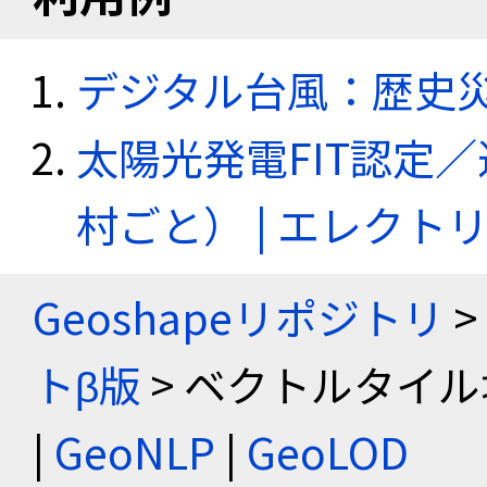
デジタル台風：歴史
太陽光発電FIT認定
村ごと） | エレク
Geoshapeリポジトリ
>
トβ版
> ベクトルタイル
|
GeoNLP
|
GeoLOD