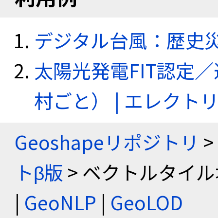
デジタル台風：歴史
太陽光発電FIT認定
村ごと） | エレク
Geoshapeリポジトリ
>
トβ版
> ベクトルタイル
|
GeoNLP
|
GeoLOD