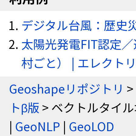
デジタル台風：歴史
太陽光発電FIT認定
村ごと） | エレク
Geoshapeリポジトリ
>
トβ版
> ベクトルタイル
|
GeoNLP
|
GeoLOD