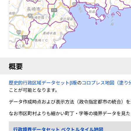
概要
歴史的行政区域データセットβ版
の
コロプレス地図（塗り
ことが可能となります。
データ作成時点および表示方法（政令指定都市の統合）を
なお市区町村よりも細かい町丁・字等の境界データを見た
行政境界データセット ベクトルタイル地図