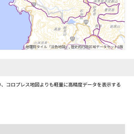
地理院タイル「淡色地図」
,
歴史的行政区域データセットβ版
り、コロプレス地図よりも軽量に高精度データを表示する