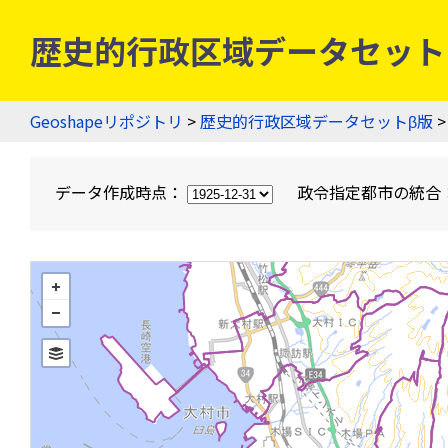
歴史的行政区域データセットβ版
Geoshapeリポジトリ
>
歴史的行政区域データセットβ版
>
データ作成時点：
政令指定都市の統合