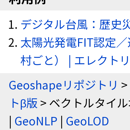
デジタル台風：歴史
太陽光発電FIT認定
村ごと） | エレク
Geoshapeリポジトリ
>
トβ版
> ベクトルタイル
|
GeoNLP
|
GeoLOD