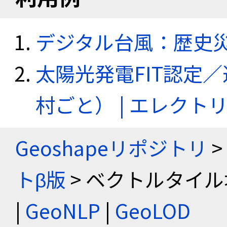
デジタル台風：歴史
太陽光発電FIT認定
村ごと） | エレク
Geoshapeリポジトリ
>
トβ版
> ベクトルタイル
|
GeoNLP
|
GeoLOD