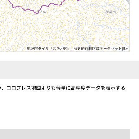
地理院タイル「淡色地図」
,
歴史的行政区域データセットβ版
り、コロプレス地図よりも軽量に高精度データを表示する