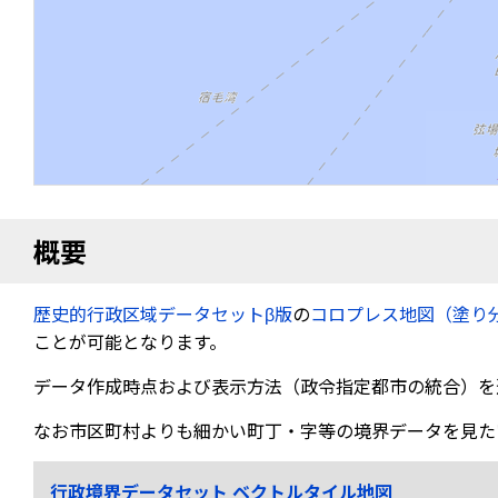
概要
歴史的行政区域データセットβ版
の
コロプレス地図（塗り
ことが可能となります。
データ作成時点および表示方法（政令指定都市の統合）を
なお市区町村よりも細かい町丁・字等の境界データを見た
行政境界データセット ベクトルタイル地図