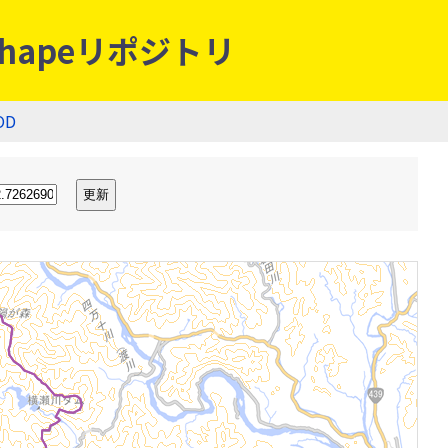
hapeリポジトリ
OD