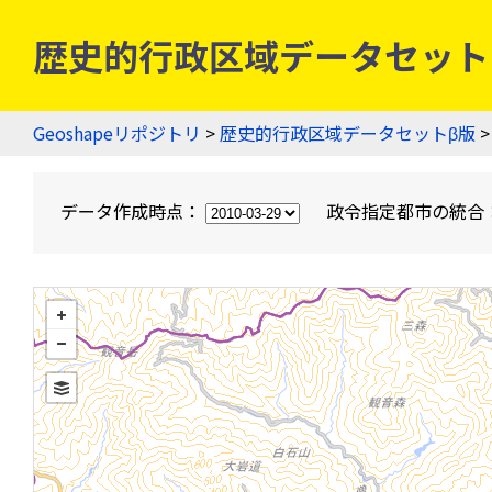
歴史的行政区域データセットβ版
Geoshapeリポジトリ
>
歴史的行政区域データセットβ版
>
データ作成時点：
政令指定都市の統合