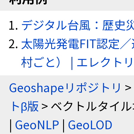
デジタル台風：歴史
太陽光発電FIT認定
村ごと） | エレク
Geoshapeリポジトリ
>
トβ版
> ベクトルタイル
|
GeoNLP
|
GeoLOD