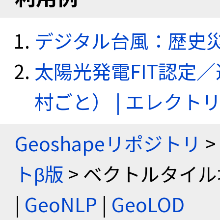
デジタル台風：歴史
太陽光発電FIT認定
村ごと） | エレク
Geoshapeリポジトリ
>
トβ版
> ベクトルタイル
|
GeoNLP
|
GeoLOD