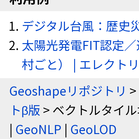
デジタル台風：歴史
太陽光発電FIT認定
村ごと） | エレク
Geoshapeリポジトリ
>
トβ版
> ベクトルタイル
|
GeoNLP
|
GeoLOD