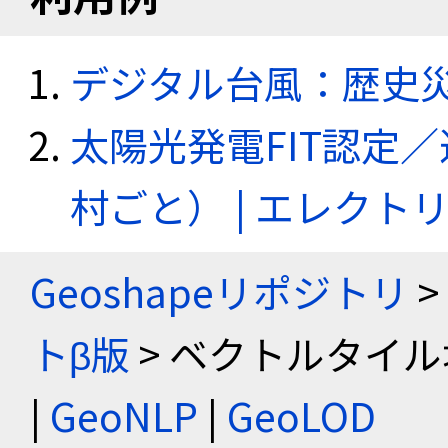
デジタル台風：歴史
太陽光発電FIT認定
村ごと） | エレク
Geoshapeリポジトリ
>
トβ版
> ベクトルタイル
|
GeoNLP
|
GeoLOD