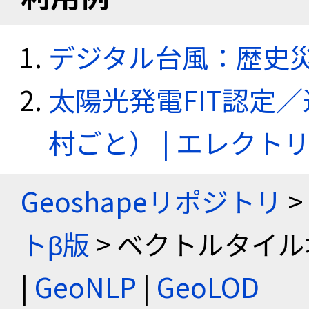
デジタル台風：歴史
太陽光発電FIT認定
村ごと） | エレク
Geoshapeリポジトリ
>
トβ版
> ベクトルタイル
|
GeoNLP
|
GeoLOD