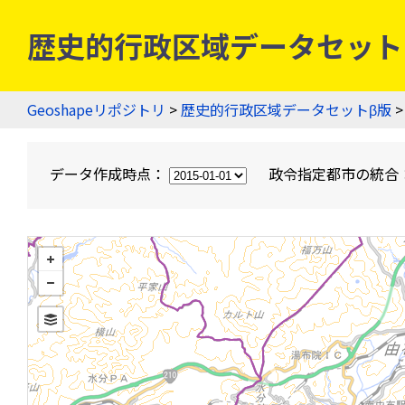
歴史的行政区域データセットβ版
Geoshapeリポジトリ
>
歴史的行政区域データセットβ版
>
データ作成時点：
政令指定都市の統合