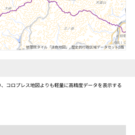
地理院タイル「淡色地図」
,
歴史的行政区域データセットβ版
り、コロプレス地図よりも軽量に高精度データを表示する