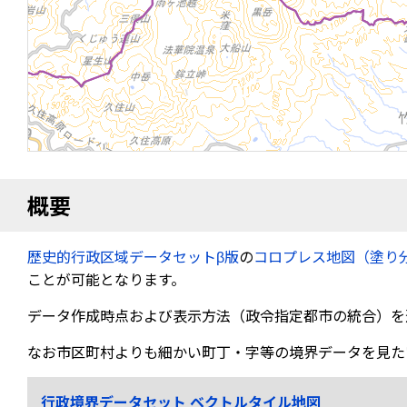
概要
歴史的行政区域データセットβ版
の
コロプレス地図（塗り
ことが可能となります。
データ作成時点および表示方法（政令指定都市の統合）を
なお市区町村よりも細かい町丁・字等の境界データを見た
行政境界データセット ベクトルタイル地図