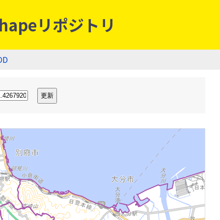
hapeリポジトリ
OD