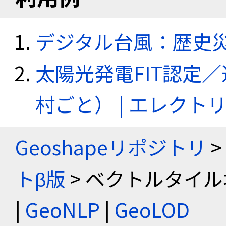
デジタル台風：歴史
太陽光発電FIT認定
村ごと） | エレク
Geoshapeリポジトリ
>
トβ版
> ベクトルタイル
|
GeoNLP
|
GeoLOD