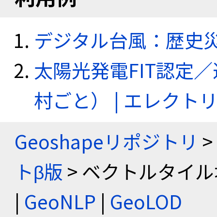
デジタル台風：歴史
太陽光発電FIT認定
村ごと） | エレク
Geoshapeリポジトリ
>
トβ版
> ベクトルタイル
|
GeoNLP
|
GeoLOD