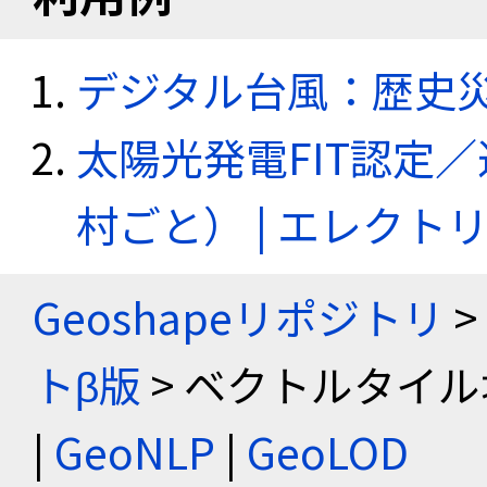
デジタル台風：歴史
太陽光発電FIT認定
村ごと） | エレク
Geoshapeリポジトリ
>
トβ版
> ベクトルタイル
|
GeoNLP
|
GeoLOD