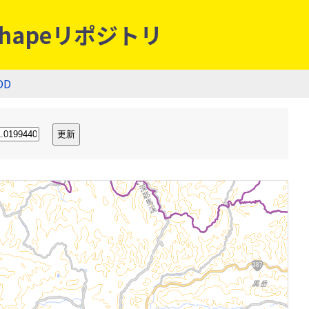
hapeリポジトリ
OD