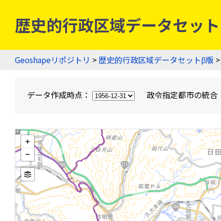
歴史的行政区域データセットβ版
Geoshapeリポジトリ
>
歴史的行政区域データセットβ版
>
データ作成時点：
政令指定都市の統合