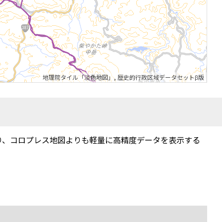
地理院タイル「淡色地図」
,
歴史的行政区域データセットβ版
り、コロプレス地図よりも軽量に高精度データを表示する