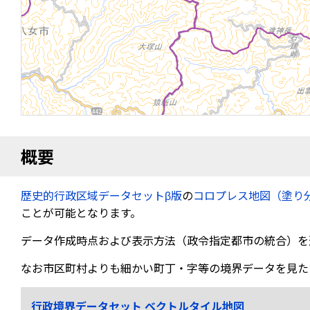
概要
歴史的行政区域データセットβ版
の
コロプレス地図（塗り
ことが可能となります。
データ作成時点および表示方法（政令指定都市の統合）を
なお市区町村よりも細かい町丁・字等の境界データを見た
行政境界データセット ベクトルタイル地図