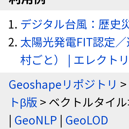
デジタル台風：歴史
太陽光発電FIT認定
村ごと） | エレク
Geoshapeリポジトリ
>
トβ版
> ベクトルタイル
|
GeoNLP
|
GeoLOD