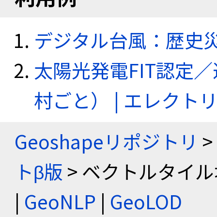
デジタル台風：歴史
太陽光発電FIT認定
村ごと） | エレク
Geoshapeリポジトリ
>
トβ版
> ベクトルタイル
|
GeoNLP
|
GeoLOD