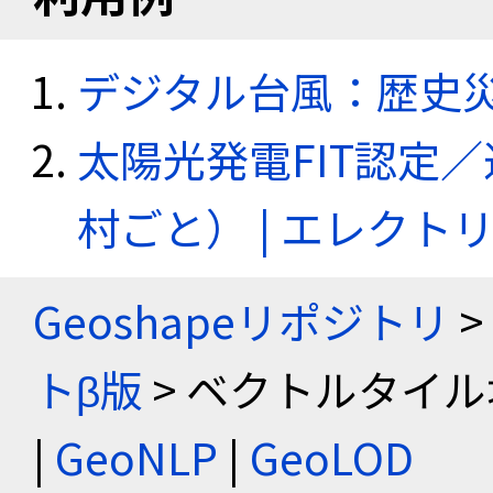
デジタル台風：歴史
太陽光発電FIT認定
村ごと） | エレク
Geoshapeリポジトリ
>
トβ版
> ベクトルタイル
|
GeoNLP
|
GeoLOD