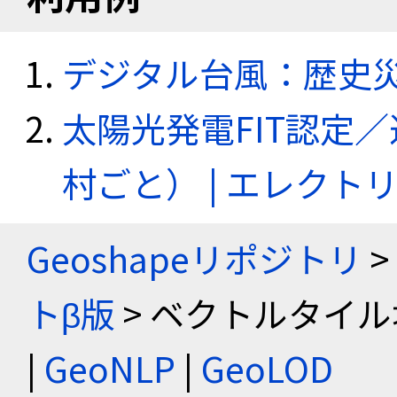
デジタル台風：歴史
太陽光発電FIT認定
村ごと） | エレク
Geoshapeリポジトリ
>
トβ版
> ベクトルタイル
|
GeoNLP
|
GeoLOD