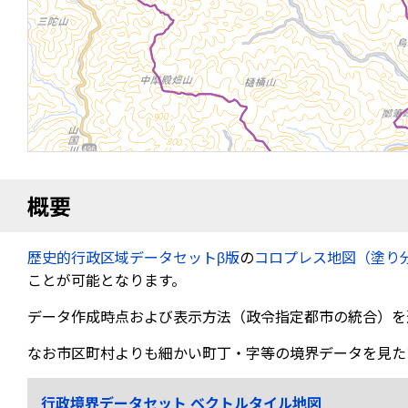
概要
歴史的行政区域データセットβ版
の
コロプレス地図（塗り
ことが可能となります。
データ作成時点および表示方法（政令指定都市の統合）を
なお市区町村よりも細かい町丁・字等の境界データを見た
行政境界データセット ベクトルタイル地図