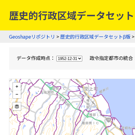
歴史的行政区域データセットβ版
Geoshapeリポジトリ
>
歴史的行政区域データセットβ版
>
データ作成時点：
政令指定都市の統合