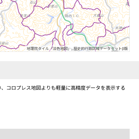
地理院タイル「淡色地図」
,
歴史的行政区域データセットβ版
り、コロプレス地図よりも軽量に高精度データを表示する