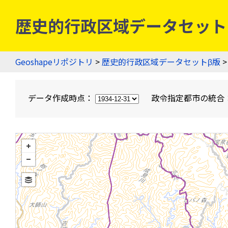
歴史的行政区域データセットβ版
Geoshapeリポジトリ
>
歴史的行政区域データセットβ版
>
データ作成時点：
政令指定都市の統合