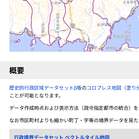
概要
歴史的行政区域データセットβ版
の
コロプレス地図（塗り
ことが可能となります。
データ作成時点および表示方法（政令指定都市の統合）を
なお市区町村よりも細かい町丁・字等の境界データを見た
行政境界データセット ベクトルタイル地図