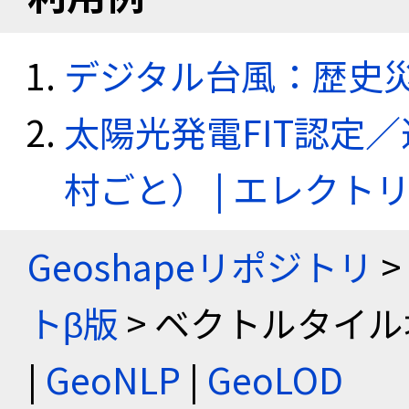
デジタル台風：歴史
太陽光発電FIT認定
村ごと） | エレク
Geoshapeリポジトリ
>
トβ版
> ベクトルタイル
|
GeoNLP
|
GeoLOD