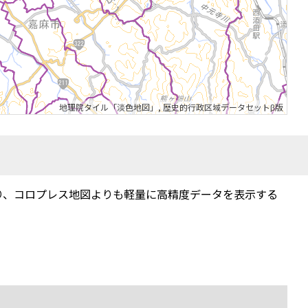
地理院タイル「淡色地図」
,
歴史的行政区域データセットβ版
り、コロプレス地図よりも軽量に高精度データを表示する