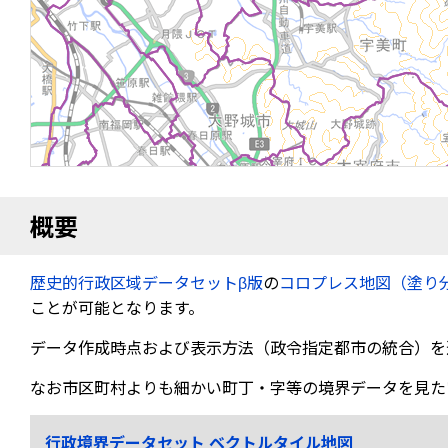
概要
歴史的行政区域データセットβ版
の
コロプレス地図（塗り
ことが可能となります。
データ作成時点および表示方法（政令指定都市の統合）を
なお市区町村よりも細かい町丁・字等の境界データを見た
行政境界データセット ベクトルタイル地図