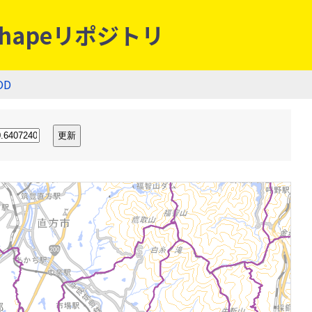
hapeリポジトリ
OD