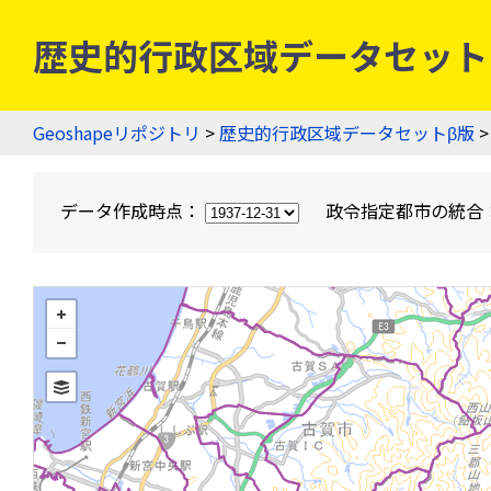
歴史的行政区域データセットβ版
Geoshapeリポジトリ
>
歴史的行政区域データセットβ版
>
データ作成時点：
政令指定都市の統合