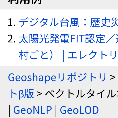
デジタル台風：歴史
太陽光発電FIT認定
村ごと） | エレク
Geoshapeリポジトリ
>
トβ版
> ベクトルタイル
|
GeoNLP
|
GeoLOD