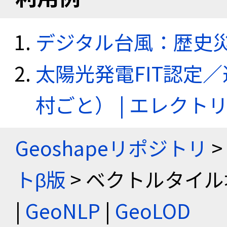
デジタル台風：歴史
太陽光発電FIT認定
村ごと） | エレク
Geoshapeリポジトリ
>
トβ版
> ベクトルタイル
|
GeoNLP
|
GeoLOD