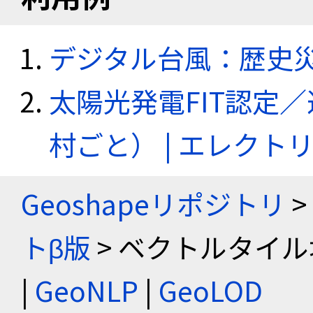
デジタル台風：歴史
太陽光発電FIT認定
村ごと） | エレク
Geoshapeリポジトリ
>
トβ版
> ベクトルタイル
|
GeoNLP
|
GeoLOD