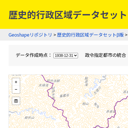
歴史的行政区域データセットβ版
Geoshapeリポジトリ
>
歴史的行政区域データセットβ版
>
データ作成時点：
政令指定都市の統合