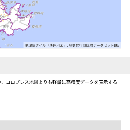
地理院タイル「淡色地図」
,
歴史的行政区域データセットβ版
り、コロプレス地図よりも軽量に高精度データを表示する