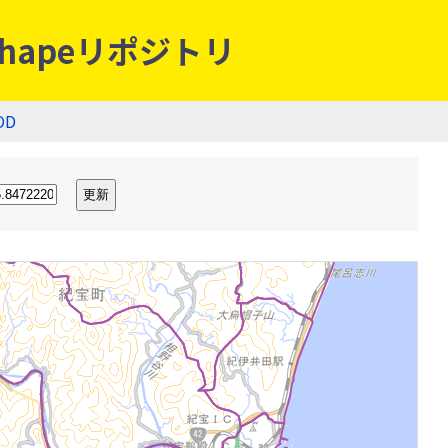
hapeリポジトリ
OD