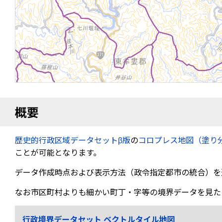
概要
歴史的行政区域データセットβ版
の
コロプレス地図（塗り
ことが可能となります。
データ作成時点および表示方法（政令指定都市の統合）を
なお市区町村よりも細かい町丁・字等の境界データを見た
行政境界データセット ベクトルタイル地図