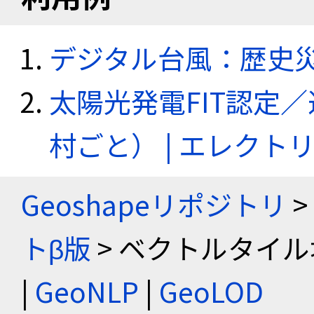
デジタル台風：歴史
太陽光発電FIT認定
村ごと） | エレク
Geoshapeリポジトリ
>
トβ版
> ベクトルタイル
|
GeoNLP
|
GeoLOD