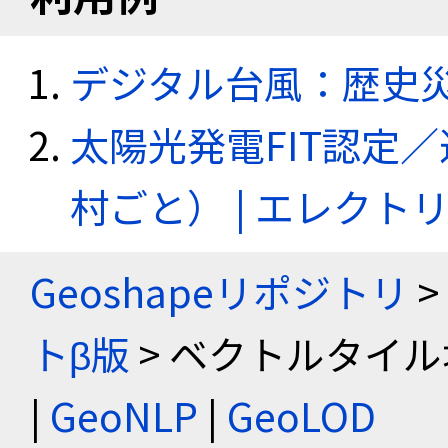
デジタル台風：歴史
太陽光発電FIT認定
村ごと） | エレク
Geoshapeリポジトリ
>
トβ版
> ベクトルタイル
|
GeoNLP
|
GeoLOD