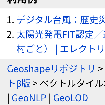
デジタル台風：歴史
太陽光発電FIT認定
村ごと） | エレク
Geoshapeリポジトリ
>
トβ版
> ベクトルタイル
|
GeoNLP
|
GeoLOD