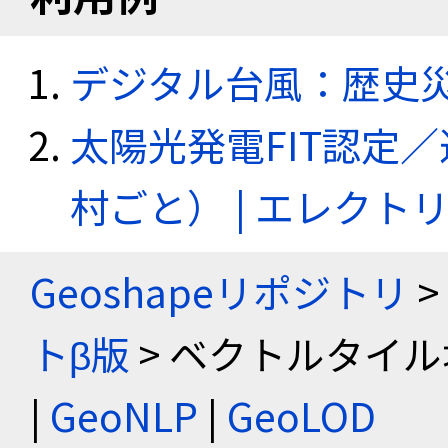
デジタル台風：歴史
太陽光発電FIT認定
村ごと） | エレク
Geoshapeリポジトリ
>
トβ版
> ベクトルタイル
|
GeoNLP
|
GeoLOD