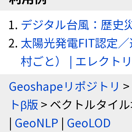
デジタル台風：歴史
太陽光発電FIT認定
村ごと） | エレク
Geoshapeリポジトリ
>
トβ版
> ベクトルタイル
|
GeoNLP
|
GeoLOD