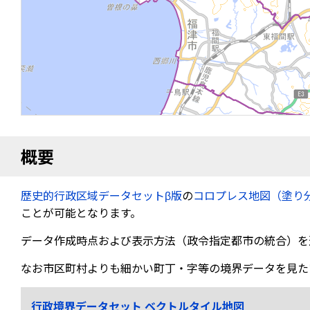
概要
歴史的行政区域データセットβ版
の
コロプレス地図（塗り
ことが可能となります。
データ作成時点および表示方法（政令指定都市の統合）を
なお市区町村よりも細かい町丁・字等の境界データを見た
行政境界データセット ベクトルタイル地図