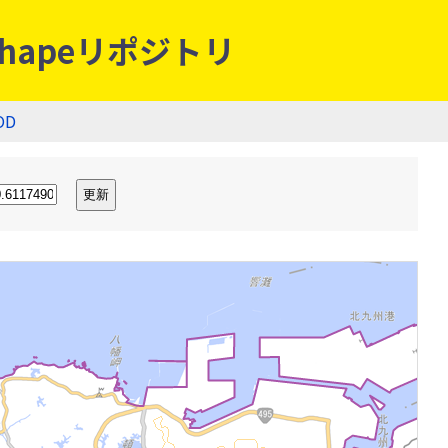
hapeリポジトリ
OD