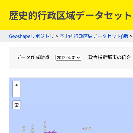
歴史的行政区域データセットβ版
Geoshapeリポジトリ
>
歴史的行政区域データセットβ版
>
データ作成時点：
政令指定都市の統合