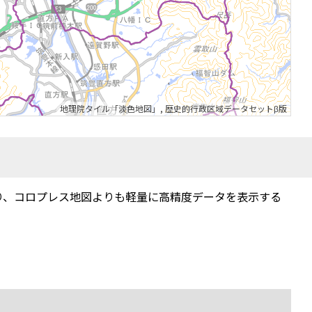
地理院タイル「淡色地図」
,
歴史的行政区域データセットβ版
り、コロプレス地図よりも軽量に高精度データを表示する