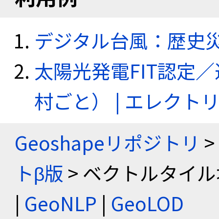
デジタル台風：歴史
太陽光発電FIT認定
村ごと） | エレク
Geoshapeリポジトリ
>
トβ版
> ベクトルタイル
|
GeoNLP
|
GeoLOD