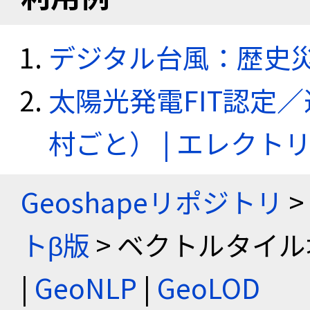
デジタル台風：歴史
太陽光発電FIT認定
村ごと） | エレク
Geoshapeリポジトリ
>
トβ版
> ベクトルタイル
|
GeoNLP
|
GeoLOD