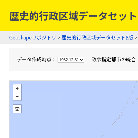
歴史的行政区域データセットβ版
Geoshapeリポジトリ
>
歴史的行政区域データセットβ版
>
データ作成時点：
政令指定都市の統合