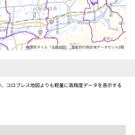
地理院タイル「淡色地図」
,
歴史的行政区域データセットβ版
り、コロプレス地図よりも軽量に高精度データを表示する