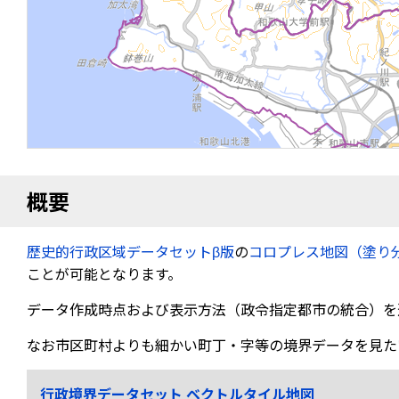
概要
歴史的行政区域データセットβ版
の
コロプレス地図（塗り
ことが可能となります。
データ作成時点および表示方法（政令指定都市の統合）を
なお市区町村よりも細かい町丁・字等の境界データを見た
行政境界データセット ベクトルタイル地図