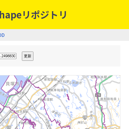
hapeリポジトリ
OD