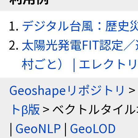
デジタル台風：歴史
太陽光発電FIT認定
村ごと） | エレク
Geoshapeリポジトリ
>
トβ版
> ベクトルタイル
|
GeoNLP
|
GeoLOD