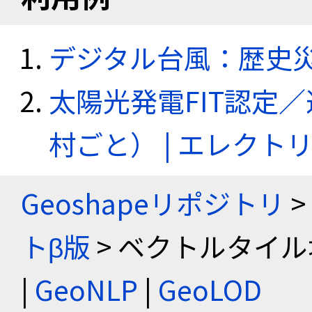
デジタル台風：歴史
太陽光発電FIT認定
村ごと） | エレク
Geoshapeリポジトリ
>
トβ版
> ベクトルタイル
|
GeoNLP
|
GeoLOD