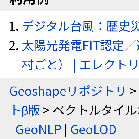
デジタル台風：歴史
太陽光発電FIT認定
村ごと） | エレク
Geoshapeリポジトリ
>
トβ版
> ベクトルタイル
|
GeoNLP
|
GeoLOD