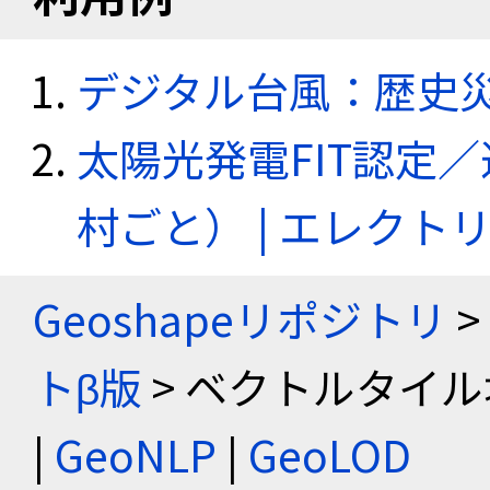
デジタル台風：歴史
太陽光発電FIT認定
村ごと） | エレク
Geoshapeリポジトリ
>
トβ版
> ベクトルタイル
|
GeoNLP
|
GeoLOD