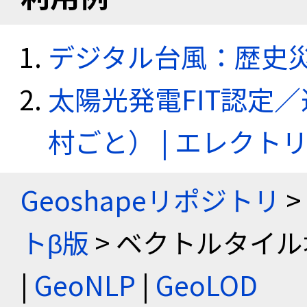
デジタル台風：歴史
太陽光発電FIT認定
村ごと） | エレク
Geoshapeリポジトリ
>
トβ版
> ベクトルタイル
|
GeoNLP
|
GeoLOD