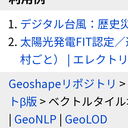
デジタル台風：歴史
太陽光発電FIT認定
村ごと） | エレク
Geoshapeリポジトリ
>
トβ版
> ベクトルタイル
|
GeoNLP
|
GeoLOD