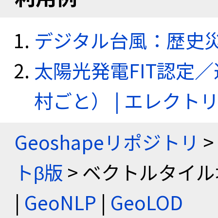
デジタル台風：歴史
太陽光発電FIT認定
村ごと） | エレク
Geoshapeリポジトリ
>
トβ版
> ベクトルタイル
|
GeoNLP
|
GeoLOD